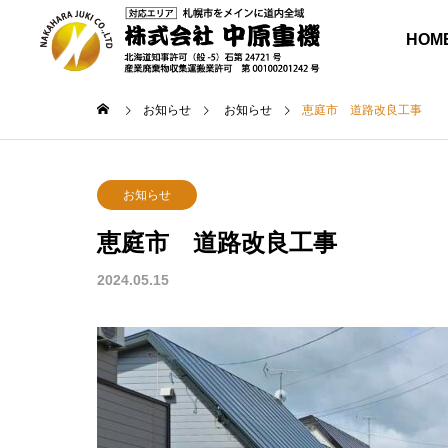
HOM
お知らせ
お知らせ
恵庭市 道路改良工事
お知らせ
恵庭市 道路改良工事
業務内容
2024.05.15
オペレー
付きタイ
ックホー
ンタルに
作業一式