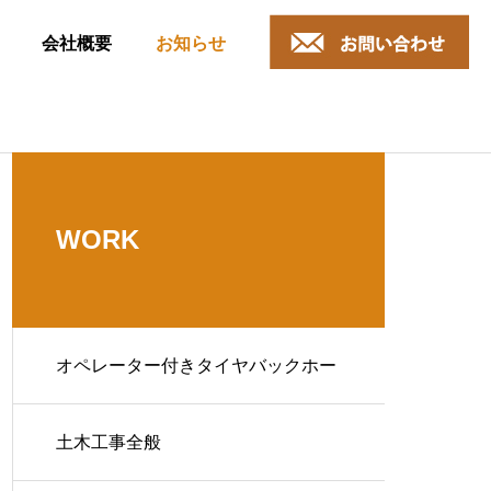
会社概要
お知らせ
WORK
オペレーター付きタイヤバックホー
のレンタルによる作業一式
土木工事全般
解体工事
除排雪作業