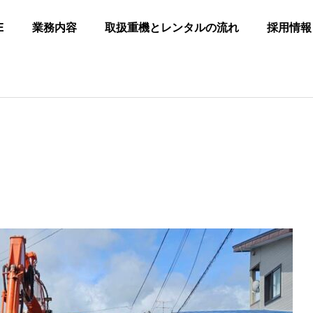
E
業務内容
取扱重機とレンタルの流れ
採用情報
ター
ヤバ
のレ
よる
土木工事全般
掘削工事